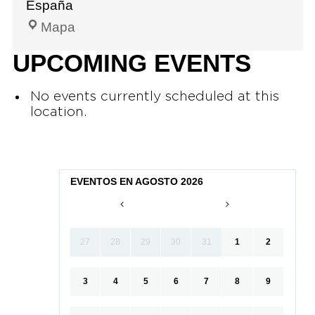
España
Mapa
UPCOMING EVENTS
No events currently scheduled at this
location.
EVENTOS EN AGOSTO 2026
27
28
29
30
31
1
2
3
4
5
6
7
8
9