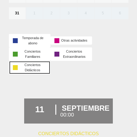
31
1
2
3
4
5
6
Temporada de
Otras actividades
abono
Conciertos
Conciertos
Familiares
Extraordinarios
Conciertos
Didácticos
SEPTIEMBRE
11
00:00
CONCIERTOS DIDÁCTICOS