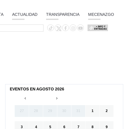
TA
ACTUALIDAD
TRANSPARENCIA
MECENAZGO
+ INFO Y
ENTRADAS
EVENTOS EN AGOSTO 2026
27
28
29
30
31
1
2
3
4
5
6
7
8
9