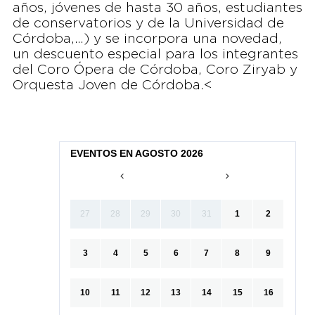
años, jóvenes de hasta 30 años, estudiantes
de conservatorios y de la Universidad de
Córdoba,…) y se incorpora una novedad,
un descuento especial para los integrantes
del Coro Ópera de Córdoba, Coro Ziryab y
Orquesta Joven de Córdoba.<
EVENTOS EN AGOSTO 2026
27
28
29
30
31
1
2
3
4
5
6
7
8
9
10
11
12
13
14
15
16