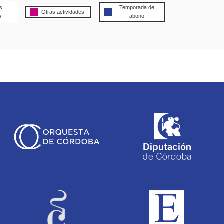
s
Temporada de
Otras actividades
s
abono