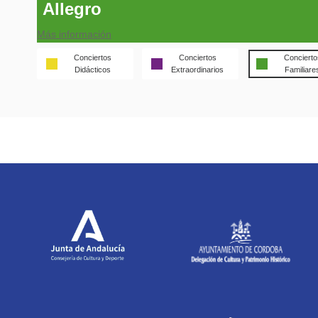
Allegro
Más información
Conciertos
Conciertos
Concierto
Didácticos
Extraordinarios
Familiare