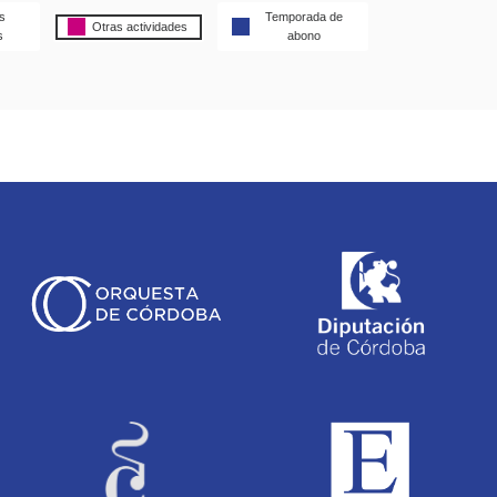
s
Temporada de
Otras actividades
s
abono