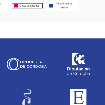
s
Temporada de
Otras actividades
s
abono