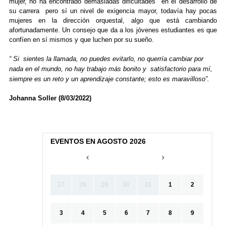
mujer, no ha encontrado demasiadas dificultades en el desarrollo de
su carrera pero sí un nivel de exigencia mayor, todavía hay pocas
mujeres en la dirección orquestal, algo que está cambiando
afortunadamente. Un consejo que da a los jóvenes estudiantes es que
confíen en sí mismos y que luchen por su sueño.
“ Si sientes la llamada, no puedes evitarlo, no querría cambiar por
nada en el mundo, no hay trabajo más bonito y satisfactorio para mí,
siempre es un reto y un aprendizaje constante; esto es maravilloso”.
Johanna Soller (8/03/2022)
EVENTOS EN AGOSTO 2026
27
28
29
30
31
1
2
3
4
5
6
7
8
9