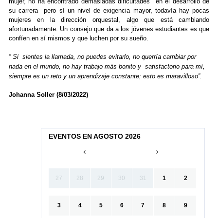
mujer, no ha encontrado demasiadas dificultades en el desarrollo de
su carrera pero sí un nivel de exigencia mayor, todavía hay pocas
mujeres en la dirección orquestal, algo que está cambiando
afortunadamente. Un consejo que da a los jóvenes estudiantes es que
confíen en sí mismos y que luchen por su sueño.
“ Si sientes la llamada, no puedes evitarlo, no querría cambiar por
nada en el mundo, no hay trabajo más bonito y satisfactorio para mí,
siempre es un reto y un aprendizaje constante; esto es maravilloso”.
Johanna Soller (8/03/2022)
EVENTOS EN AGOSTO 2026
27
28
29
30
31
1
2
3
4
5
6
7
8
9