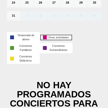
24
25
26
27
28
29
30
31
1
2
3
4
5
6
Temporada de
Otras actividades
abono
Conciertos
Conciertos
Familiares
Extraordinarios
Conciertos
Didácticos
NO HAY
PROGRAMADOS
CONCIERTOS PARA