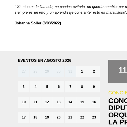
“ Si sientes la llamada, no puedes evitarlo, no querría cambiar por 
siempre es un reto y un aprendizaje constante; esto es maravilloso”
Johanna Soller (8/03/2022)
EVENTOS EN AGOSTO 2026
11
27
28
29
30
31
1
2
3
4
5
6
7
8
9
CONCI
CONC
10
11
12
13
14
15
16
DIPU
ORQU
17
18
19
20
21
22
23
LA P