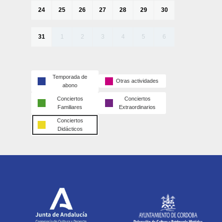
24
25
26
27
28
29
30
31
1
2
3
4
5
6
Temporada de
Otras actividades
abono
Conciertos
Conciertos
Familiares
Extraordinarios
Conciertos
Didácticos