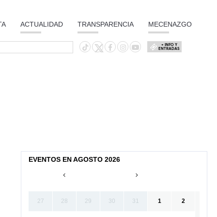
TA
ACTUALIDAD
TRANSPARENCIA
MECENAZGO
+ INFO Y
ENTRADAS
EVENTOS EN AGOSTO 2026
27
28
29
30
31
1
2