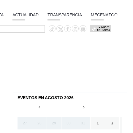
TA
ACTUALIDAD
TRANSPARENCIA
MECENAZGO
+ INFO Y
ENTRADAS
EVENTOS EN AGOSTO 2026
27
28
29
30
31
1
2