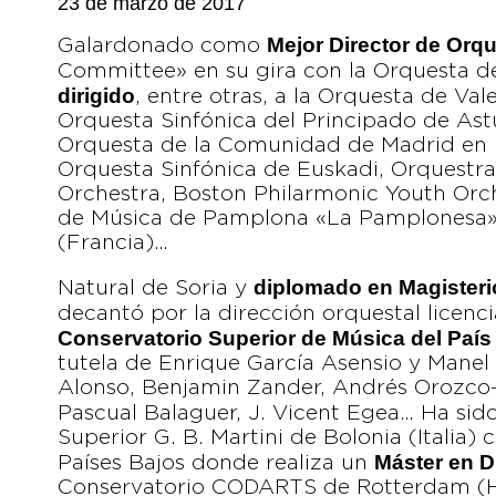
23 de marzo de 2017
Mejor Director de Orq
Galardonado como
Committee» en su gira con la Orquesta d
dirigido
, entre otras, a la Orquesta de Val
Orquesta Sinfónica del Principado de Ast
Orquesta de la Comunidad de Madrid en u
Orquesta Sinfónica de Euskadi, Orquestra
Orchestra, Boston Philarmonic Youth Orc
de Música de Pamplona «La Pamplonesa»,
(Francia)…
diplomado en Magisteri
Natural de Soria y
decantó por la dirección orquestal licenc
Conservatorio Superior de Música del Paí
tutela de Enrique García Asensio y Manel 
Alonso, Benjamin Zander, Andrés Orozco-
Pascual Balaguer, J. Vicent Egea… Ha sid
Superior G. B. Martini de Bolonia (Italia) 
Máster en D
Países Bajos donde realiza un
Conservatorio CODARTS de Rotterdam (H