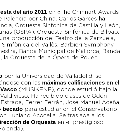
uesta del año 2011
en «The Chinnart Awards
ha
e Palencia por China, Carlos Garcés
encia, Orquesta Sinfónica de Castilla y León,
urias (OSPA), Orquesta Sinfónica de Bilbao,
na producción del Teatro de la Zarzuela,
 Simfònica del Vallès, Barbieri Symphony
hestra, Banda Municipal de Mallorca, Banda
 la Orquesta de la Ópera de Rouen
o
por la Universidad de Valladolid, se
máximas calificaciones en el
iándose con las
s Vasco
(MUSIKENE), donde estudió bajo la
Valdivieso. Ha recibido clases de Odón
Estrada, Ferrer Ferrán, Jose Manuel Aceña,
becado
o
para estudiar en el Conservatorio
con Luciano Acocella. Se traslada a los
irección de Orquesta
en el prestigioso
olanda).