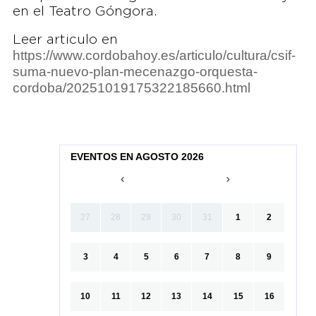
en el Teatro Góngora.
Leer articulo en
https://www.cordobahoy.es/articulo/cultura/csif-
suma-nuevo-plan-mecenazgo-orquesta-
cordoba/20251019175322185660.html
EVENTOS EN AGOSTO 2026
27
28
29
30
31
1
2
3
4
5
6
7
8
9
10
11
12
13
14
15
16