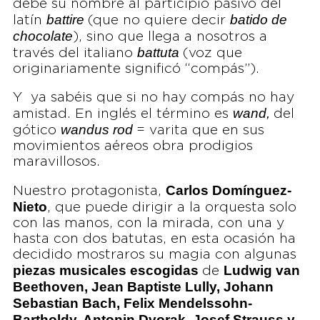
debe su nombre al participio pasivo del
battire
batido de
latín
(que no quiere decir
chocolate
), sino que llega a nosotros a
battuta
través del italiano
(voz que
originariamente significó “compás”).
Y ya sabéis que si no hay compás no hay
wand,
amistad. En inglés el término es
del
wandus rod
gótico
= varita que en sus
movimientos aéreos obra prodigios
maravillosos.
Carlos Domínguez-
Nuestro protagonista,
Nieto
, que puede dirigir a la orquesta solo
con las manos, con la mirada, con una y
hasta con dos batutas, en esta ocasión ha
decidido mostraros su magia con algunas
piezas musicales escogidas
Ludwig van
de
Beethoven, Jean Baptiste Lully, Johann
Sebastian Bach, Felix Mendelssohn-
Bartholdy, Antonin Dvorak, Josef Strauss y