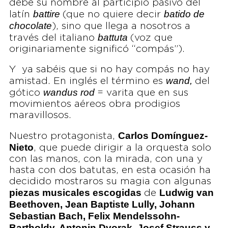
debe su nombre al participio pasivo del
battire
batido de
latín
(que no quiere decir
chocolate
), sino que llega a nosotros a
battuta
través del italiano
(voz que
originariamente significó “compás”).
Y ya sabéis que si no hay compás no hay
wand,
amistad. En inglés el término es
del
wandus rod
gótico
= varita que en sus
movimientos aéreos obra prodigios
maravillosos.
Carlos Domínguez-
Nuestro protagonista,
Nieto
, que puede dirigir a la orquesta solo
con las manos, con la mirada, con una y
hasta con dos batutas, en esta ocasión ha
decidido mostraros su magia con algunas
piezas musicales escogidas
Ludwig van
de
Beethoven, Jean Baptiste Lully, Johann
Sebastian Bach, Felix Mendelssohn-
Bartholdy, Antonin Dvorak, Josef Strauss y