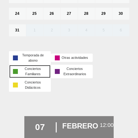
24
25
26
27
28
29
30
31
1
2
3
4
5
6
Temporada de
Otras actividades
abono
Conciertos
Conciertos
Familiares
Extraordinarios
Conciertos
Didácticos
FEBRERO
12:00
07