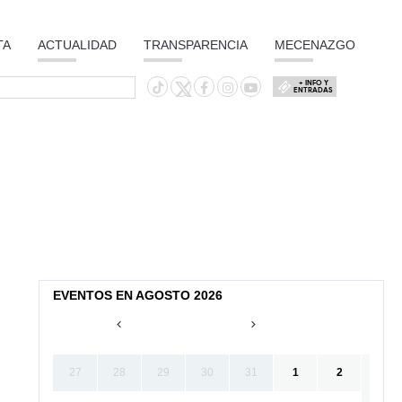
TA
ACTUALIDAD
TRANSPARENCIA
MECENAZGO
+ INFO Y
ENTRADAS
EVENTOS EN AGOSTO 2026
27
28
29
30
31
1
2