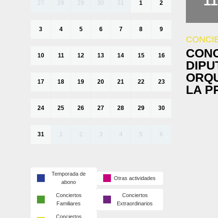
11
27
28
29
30
31
1
2
3
4
5
6
7
8
9
CONCI
CONC
10
11
12
13
14
15
16
DIPU
ORQU
17
18
19
20
21
22
23
LA P
24
25
26
27
28
29
30
31
1
2
3
4
5
6
Temporada de
Otras actividades
abono
Conciertos
Conciertos
Familiares
Extraordinarios
Conciertos