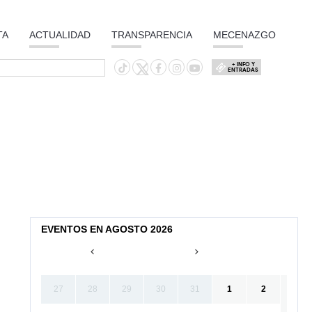
TA
ACTUALIDAD
TRANSPARENCIA
MECENAZGO
+ INFO Y
ENTRADAS
EVENTOS EN AGOSTO 2026
27
28
29
30
31
1
2