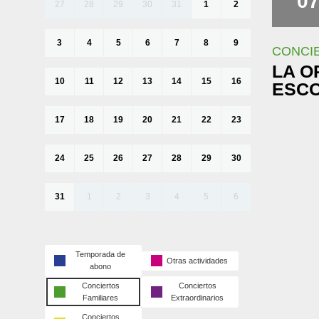
0
27
28
29
30
31
1
2
3
4
5
6
7
8
9
CONCIE
LA O
10
11
12
13
14
15
16
ESC
17
18
19
20
21
22
23
24
25
26
27
28
29
30
31
1
2
3
4
5
6
Temporada de
Otras actividades
abono
Conciertos
Conciertos
Familiares
Extraordinarios
Conciertos