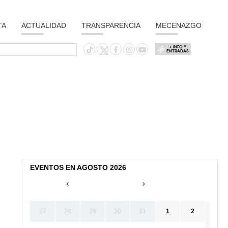
TA
ACTUALIDAD
TRANSPARENCIA
MECENAZGO
+ INFO Y
ENTRADAS
EVENTOS EN AGOSTO 2026
27
28
29
30
31
1
2