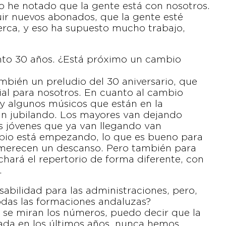
o he notado que la gente está con nosotros.
r nuevos abonados, que la gente esté
rca, y eso ha supuesto mucho trabajo,
nto 30 años. ¿Está próximo un cambio
ién un preludio del 30 aniversario, que
ial para nosotros. En cuanto al cambio
 algunos músicos que están en la
n jubilando. Los mayores van dejando
os jóvenes que ya van llegando van
bio está empezando, lo que es bueno para
 merecen un descanso. Pero también para
chará el repertorio de forma diferente, con
.
abilidad para las administraciones, pero,
odas las formaciones andaluzas?
Si se miran los números, puedo decir que la
ada en los últimos años, nunca hemos