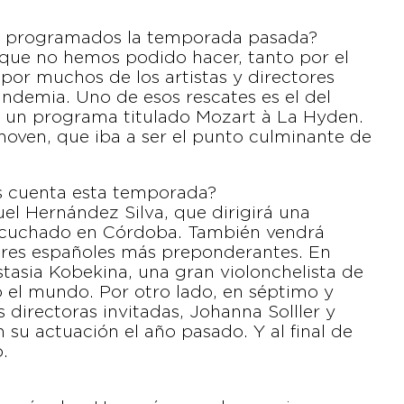
os programados la temporada pasada?
 que no hemos podido hacer, tanto por el
or muchos de los artistas y directores
andemia. Uno de esos rescates es el del
o un programa titulado Mozart à La Hyden.
hoven, que iba a ser el punto culminante de
os cuenta esta temporada?
l Hernández Silva, que dirigirá una
escuchado en Córdoba. También vendrá
tores españoles más preponderantes. En
astasia Kobekina, una gran violonchelista de
o el mundo. Por otro lado, en séptimo y
directoras invitadas, Johanna Solller y
su actuación el año pasado. Y al final de
.