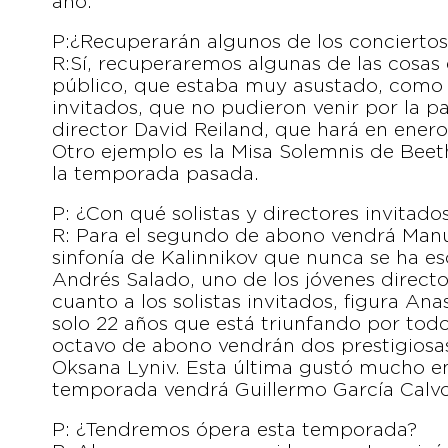
año.
P:¿Recuperarán algunos de los conciert
R:Sí, recuperaremos algunas de las cosas
público, que estaba muy asustado, como p
invitados, que no pudieron venir por la p
director David Reiland, que hará en ener
Otro ejemplo es la Misa Solemnis de Beet
la temporada pasada.
P: ¿Con qué solistas y directores invitad
R: Para el segundo de abono vendrá Manue
sinfonía de Kalinnikov que nunca se ha 
Andrés Salado, uno de los jóvenes direc
cuanto a los solistas invitados, figura An
solo 22 años que está triunfando por tod
octavo de abono vendrán dos prestigiosas 
Oksana Lyniv. Esta última gustó mucho en 
temporada vendrá Guillermo García Calvo
P: ¿Tendremos ópera esta temporada?