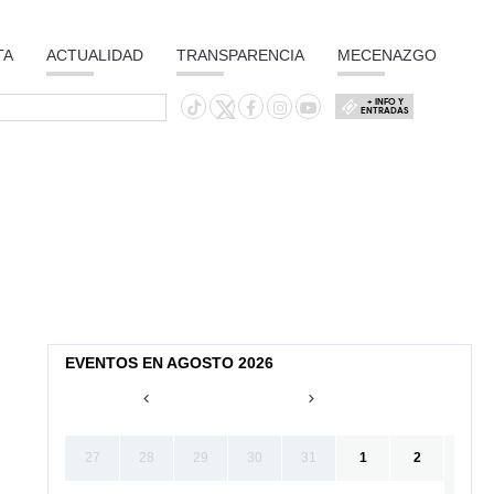
TA
ACTUALIDAD
TRANSPARENCIA
MECENAZGO
+ INFO Y
ENTRADAS
EVENTOS EN AGOSTO 2026
27
28
29
30
31
1
2