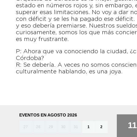
estado en números rojos y, sin embargo,
superar esas limitaciones. No voy a dar 
con déficit y se les ha pagado ese déficit
y eso debería premiarse. Nuestros sueldos
curiosamente, somos los que más conciert
es muy frustrante.
P: Ahora que va conociendo la ciudad, ¿cr
Córdoba?
R: Se debería. A veces no somos conscie
culturalmente hablando, es una joya.
EVENTOS EN AGOSTO 2026
11
27
28
29
30
31
1
2