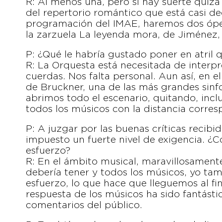
R: Al menos una, pero si hay suerte quiz
del repertorio romántico que está casi d
programación del IMAE, haremos dos ópe
la zarzuela La leyenda mora, de Jiménez,
P: ¿Qué le habría gustado poner en atril 
R: La Orquesta está necesitada de interpr
cuerdas. Nos falta personal. Aun así, en 
de Bruckner, una de las más grandes sinfo
abrimos todo el escenario, quitando, incl
todos los músicos con la distancia corres
P: A juzgar por las buenas críticas recib
impuesto un fuerte nivel de exigencia. ¿
esfuerzo?
R: En el ámbito musical, maravillosamente
debería tener y todos los músicos, yo t
esfuerzo, lo que hace que lleguemos al f
respuesta de los músicos ha sido fantástica
comentarios del público.