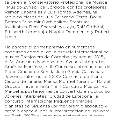
tarde en el Conservatorio Profesional de Música
´Músico Zyriab´ de Córdoba, con los profesores
Ramón Cabanillas y Luis Tomás. Además, ha
recibido clases de Luis Fernando Pérez, Boris
Berman, Vladimir Ovchinnikov, Stanislav
Ioudenitch, Rena Shereshevskaya, Ralf Gothóni,
Elisabeth Leonskaja, Nikolai Demidenko y Robert
Levin.
Ha ganado el primer premio en numerosos
concursos como el de la escuela internacional de
música Presjovem de Córdoba (ex aequo, 2015);
el VI Concurso Nacional de Jóvenes Intérpretes
América Martínez; el III Concurso Internacional de
Piano Ciudad de Sevilla Julio García Casas para
Jóvenes Talentos; el XXXV Concurso de Piano
Ciudad de Linares Marisa Montiel (premio ´Rafael
Orozco´, nivel infantil); el I Concurso Musical RC
Marbella, posteriormente convertido en Concurso
Jóvenes Intérpretes “Ciudad de Estepona”; el
concurso internacional Pequeños grandes
pianistas de Sigüenza (primer premio absoluto y
premio especial por la interpretación de una obra