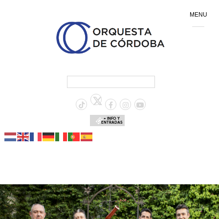
MENU
+ INFO Y
ENTRADAS