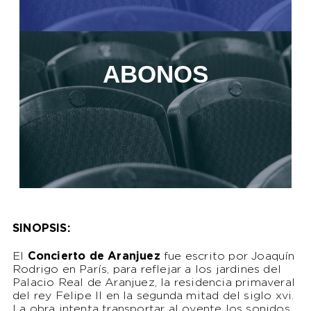
ABONOS
SINOPSIS:
El
Concierto de Aranjuez
fue escrito por Joaquín
Rodrigo en París, para reflejar a los jardines del
Palacio Real de Aranjuez, la residencia primaveral
del rey Felipe II en la segunda mitad del siglo xvi.
La obra intenta transportar al oyente los sonidos