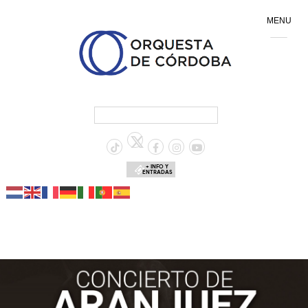
MENU
+ INFO Y
ENTRADAS