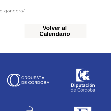
ro-gongora/
Volver al
Calendario