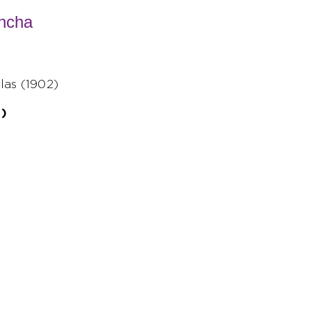
ancha
las (1902)
)