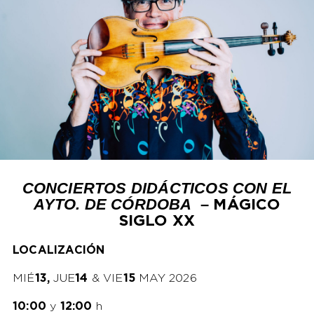
CONCIERTOS DIDÁCTICOS CON EL
AYTO. DE CÓRDOBA
–
MÁGICO
SIGLO XX
LOCALIZACIÓN
MIÉ
13,
JUE
14
& VIE
15
MAY 2026
10:00
y
12:00
h