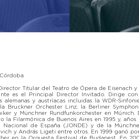
e Córdoba
Director Titular del Teatro de Ópera de Eisenach 
nte es el Principal Director Invitado. Dirige co
s alemanas y austríacas incluidas la WDR-Sinfoni
 la Bruckner Orchester Linz, la Berliner Sympho
iker y Münchner Rundfunkorchester en Múnich. D
do la Filarmónica de Buenos Aires en 1995 y, años 
a Nacional de España (JONDE) y de la Münchner
vich y András Ligeti entre otros. En 1999 ganó por
cher en la Orquesta Festival de Budapest. En 20