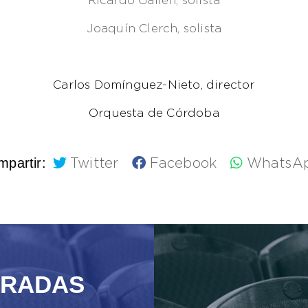
Ricardo Gallén, solista
Joaquín Clerch, solista
Carlos Domínguez-Nieto, director
Orquesta de Córdoba
partir:
Twitter
Facebook
WhatsA
TRADAS