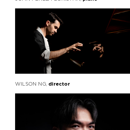
WILSON NG,
director