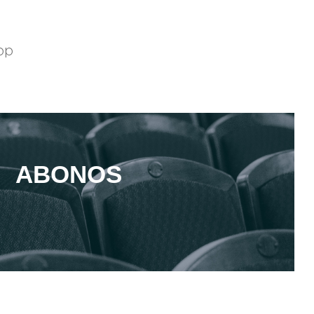
pp
ABONOS