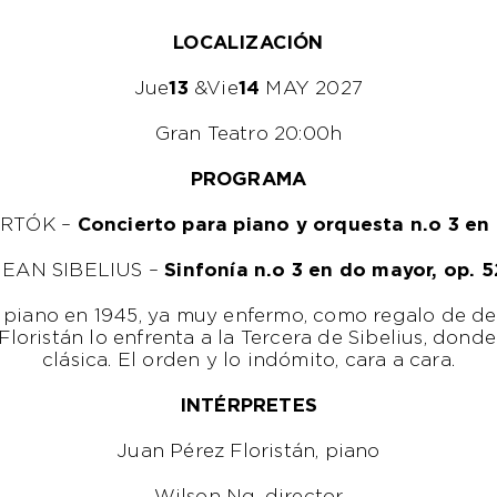
LOCALIZACIÓN
Jue
13
&Vie
14
MAY 2027
Gran Teatro 20:00h
PROGRAMA
RTÓK –
Concierto para piano y orquesta n.o 3 en
JEAN SIBELIUS –
Sinfonía n.o 3 en do mayor, op. 5
piano en 1945, ya muy enfermo, como regalo de des
loristán lo enfrenta a la Tercera de Sibelius, donde
clásica. El orden y lo indómito, cara a cara.
INTÉRPRETES
Juan Pérez Floristán, piano