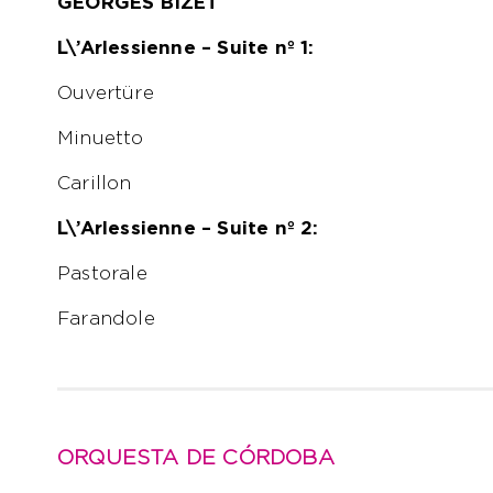
GEORGES BIZET
L\’Arlessienne – Suite nº 1:
Ouvertüre
Minuetto
Carillon
L\’Arlessienne – Suite nº 2:
Pastorale
Farandole
ORQUESTA DE CÓRDOBA