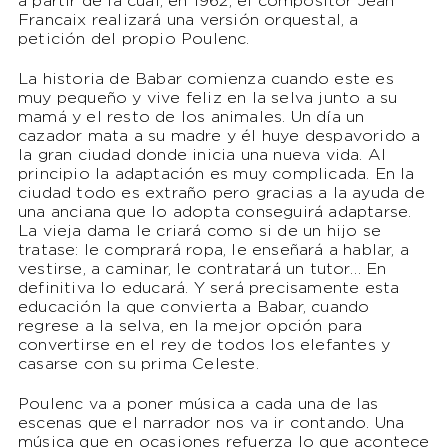
a partir de la cual, en 1962, el compositor Jean
Francaix realizará una versión orquestal, a
petición del propio Poulenc.
La historia de Babar comienza cuando este es
muy pequeño y vive feliz en la selva junto a su
mamá y el resto de los animales. Un día un
cazador mata a su madre y él huye despavorido a
la gran ciudad donde inicia una nueva vida. Al
principio la adaptación es muy complicada. En la
ciudad todo es extraño pero gracias a la ayuda de
una anciana que lo adopta conseguirá adaptarse.
La vieja dama le criará como si de un hijo se
tratase: le comprará ropa, le enseñará a hablar, a
vestirse, a caminar, le contratará un tutor… En
definitiva lo educará. Y será precisamente esta
educación la que convierta a Babar, cuando
regrese a la selva, en la mejor opción para
convertirse en el rey de todos los elefantes y
casarse con su prima Celeste.
Poulenc va a poner música a cada una de las
escenas que el narrador nos va ir contando. Una
música que en ocasiones refuerza lo que acontece