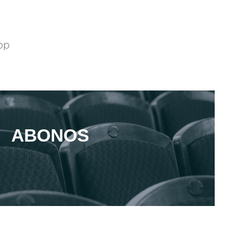
pp
ABONOS