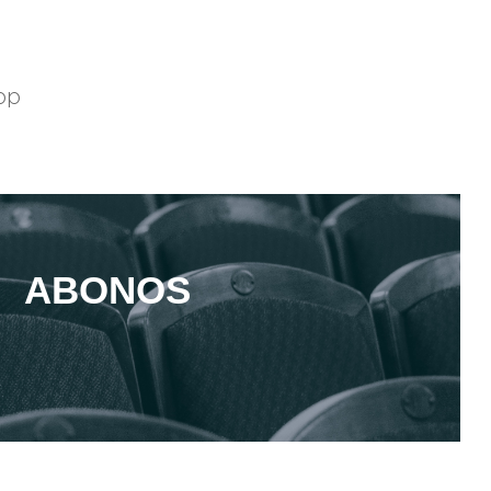
pp
ABONOS