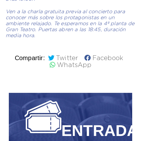
Ven a la charla gratuita previa al concierto para
conocer más sobre los protagonistas en un
ambiente relajado. Te esperamos en la 4º planta de
Gran Teatro. Puertas abren a las 18:45, duración
media hora.
Compartir:
Twitter
Facebook
WhatsApp
ENTRADA