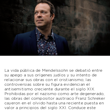
La vida pública de Mendelssohn se debatió entre
su apego a sus orígenes judíos y su intento de
relacionar sus obras con el cristianismo; las
controversias sobre su figura evidencian el
antisemitismo creciente durante el siglo XIX.
Prohibidas por el nazismo como arte degenerado,
las obras del compositor austriaco Franz Schreker
cayeron en el olvido hasta una reciente puesta en
valor a principios del siglo XXI. Conduce este