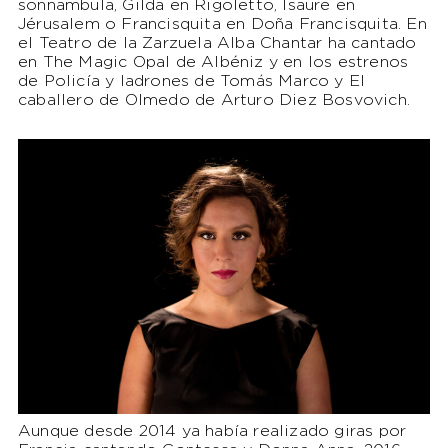
sonnambula, Gilda en Rigoletto, Isaure en
Jérusalem o Francisquita en Doña Francisquita. En
el Teatro de la Zarzuela Alba Chantar ha cantado
en The Magic Opal de Albéniz y en los estrenos
de Policía y ladrones de Tomás Marco y El
caballero de Olmedo de Arturo Diez Bosvovich.
Aunque desde 2014 ya había realizado giras por