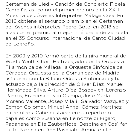
Certamen de Lied y Canción de Concierto Fidela
Campiña, así como el primer premio en la XXIII
Muestra de Jóvenes Intérpretes Málaga Crea. En
2016 obtiene el segundo premio en el Certamen
de jóvenes intérpretes Pedro Bote; en 2018 se
alza con el premio al mejor intérprete de zarzuela
en el 35 Concurso Internacional de Canto Ciudad
de Logroño.
En 2009 y 2010 formó parte de la gira mundial del
World Youth Choir. Ha trabajado con la Orquesta
Filarmónica de Málaga, la Orquesta Sinfónica de
Córdoba, Orquesta de la Comunidad de Madrid,
así como con la Bilbao Orkesta Sinfonikoa y ha
actuado bajo la dirección de Óliver Díaz, Manuel
Hernández-Silva, Arturo Díez Boscovich, Lorenzo
Ramos, Francesco Ivan Ciampa, José María
Moreno Valiente, Josep Vila i , Salvador Vazquez y
Edmon Colomer, Miguel Ángel Gómez Martinez
entre otros. Cabe destacar en su repertorio
papeles como Susanna en Le nozze di Figaro,
Papagena en Die Zauberflöte, Despina en Così fan
tutte, Norina en Don Pasquale, Amina en La