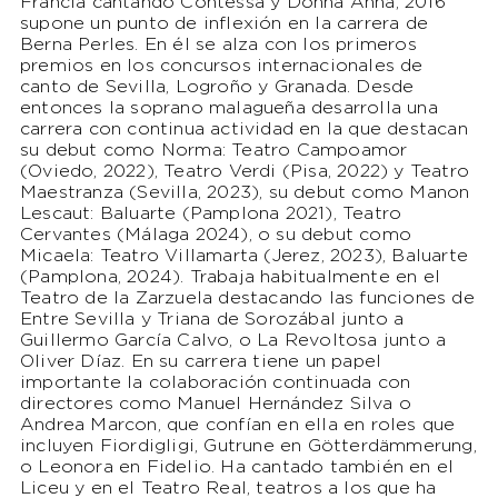
Francia cantando Contessa y Donna Anna, 2016
supone un punto de inflexión en la carrera de
Berna Perles. En él se alza con los primeros
premios en los concursos internacionales de
canto de Sevilla, Logroño y Granada. Desde
entonces la soprano malagueña desarrolla una
carrera con continua actividad en la que destacan
su debut como Norma: Teatro Campoamor
(Oviedo, 2022), Teatro Verdi (Pisa, 2022) y Teatro
Maestranza (Sevilla, 2023), su debut como Manon
Lescaut: Baluarte (Pamplona 2021), Teatro
Cervantes (Málaga 2024), o su debut como
Micaela: Teatro Villamarta (Jerez, 2023), Baluarte
(Pamplona, 2024). Trabaja habitualmente en el
Teatro de la Zarzuela destacando las funciones de
Entre Sevilla y Triana de Sorozábal junto a
Guillermo García Calvo, o La Revoltosa junto a
Oliver Díaz. En su carrera tiene un papel
importante la colaboración continuada con
directores como Manuel Hernández Silva o
Andrea Marcon, que confían en ella en roles que
incluyen Fiordigligi, Gutrune en Götterdämmerung,
o Leonora en Fidelio. Ha cantado también en el
Liceu y en el Teatro Real, teatros a los que ha