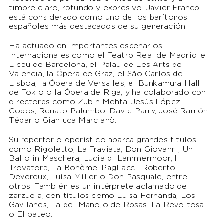
timbre claro, rotundo y expresivo, Javier Franco
está considerado como uno de los barítonos
españoles más destacados de su generación.
Ha actuado en importantes escenarios
internacionales como el Teatro Real de Madrid, el
Liceu de Barcelona, el Palau de Les Arts de
Valencia, la Ópera de Graz, el São Carlos de
Lisboa, la Ópera de Versalles, el Bunkamura Hall
de Tokio o la Ópera de Riga, y ha colaborado con
directores como Zubin Mehta, Jesús López
Cobos, Renato Palumbo, David Parry, José Ramón
Tébar o Gianluca Marcianò.
Su repertorio operístico abarca grandes títulos
como Rigoletto, La Traviata, Don Giovanni, Un
Ballo in Maschera, Lucia di Lammermoor, Il
Trovatore, La Bohème, Pagliacci, Roberto
Devereux, Luisa Miller o Don Pasquale, entre
otros. También es un intérprete aclamado de
zarzuela, con títulos como Luisa Fernanda, Los
Gavilanes, La del Manojo de Rosas, La Revoltosa
o El bateo.