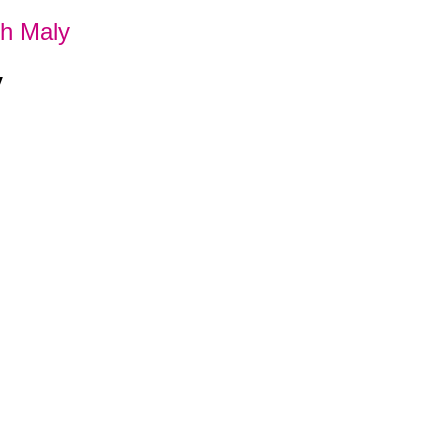
ich Maly
y