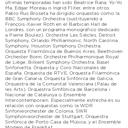
últimas temporadas han sido Beatrice Rana, Yo-Yo
Ma, Edgar Moreau o Ingrid Fliter, entre otros.
Pablo Rus Broseta ha dirigido orquestas como la
BBC Symphony Orchestra (sustituyendo a
François-Xavier Roth en el Barbican Hall de
Londres, con un programa monográfico dedicado
a Pierre Boulez), Orchestre Les Siècles, Detroit
Symphony, Orlando Philharmonic, North Carolina
Symphony, Houston Symphony Orchestra,
Orquesta Filarmónica de Buenos Aires, Beethoven
Orchester Bonn, Orchestre Philharmonique Royal
de Liège, Bilkent Symphony Orchestra, Basel
Sinfonietta, Orquesta y Coro Nacionales de
España, Orquesta de RTVE, Orquesta Filarmónica
de Gran Canaria, Orquesta Sinfónica de Galicia,
Orquestra de la Comunitat Valenciana (Palau de
les Arts), Orquestra Simfònica de Barcelona i
Nacional de Catalunya o Ensemble
Intercontemporain. Especialmente estrecha es su
relación con orquestas como la WDR
Sinfonieorchester de Colonia, SWR
Symphonieorchester de Stuttgart, Orquestra
Sinfónica de Porto Casa da Música, y el Ensemble
Modern de Frankfurt.