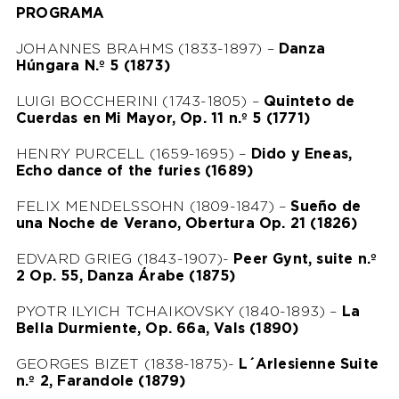
PROGRAMA
JOHANNES BRAHMS (1833-1897) –
Danza
Húngara N.º 5 (1873)
LUIGI BOCCHERINI (1743-1805) –
Quinteto de
Cuerdas en Mi Mayor, Op. 11 n.º 5 (1771)
HENRY PURCELL (1659-1695) –
Dido y Eneas,
Echo dance of the furies (1689)
FELIX MENDELSSOHN (1809-1847) –
Sueño de
una Noche de Verano, Obertura Op. 21 (1826)
EDVARD GRIEG (1843-1907)-
Peer Gynt, suite n.º
2 Op. 55, Danza Árabe (1875)
PYOTR ILYICH TCHAIKOVSKY (1840-1893) –
La
Bella Durmiente, Op. 66a, Vals (1890)
GEORGES BIZET (1838-1875)-
L´Arlesienne Suite
n.º 2, Farandole (1879)