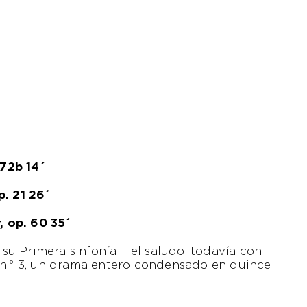
 72b 14´
p. 21 26´
, op. 60 35´
u Primera sinfonía —el saludo, todavía con
 n.º 3, un drama entero condensado en quince