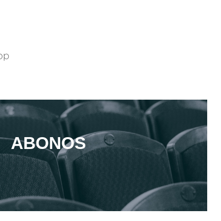
pp
ABONOS