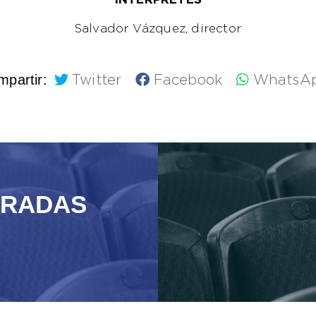
INTÉRPRETES
Salvador Vázquez, director
partir:
Twitter
Facebook
WhatsA
TRADAS