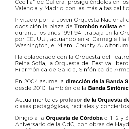
Cecilia” de Cullera, prosiguiéndolos en l
Valencia y Madrid con las más altas califi
Invitado por la Joven Orquesta Nacional d
Trombón solista
oposición la plaza de
en l
durante los años 1991-94, trabaja en la O
por EE. UU., actuando en el Carnegie Hal
Washington, el Miami County Auditorium 
Ha colaborado con la Orquesta del Teatro
Reina Sofía, la Orquesta del Festival Iber
Filarmónica de Galicia, Sinfónica de Arm
dirección de la Banda 
En 2004 asume la
Banda Sinfónic
desde 2010, también de la
profesor
de la Orquesta d
Actualmente es
clases pedagógicas, recitales y concierto
Orquesta de Córdoba
Dirigió a la
el 1, 2 y
Aniversario de la OdC, con obras de Hayd