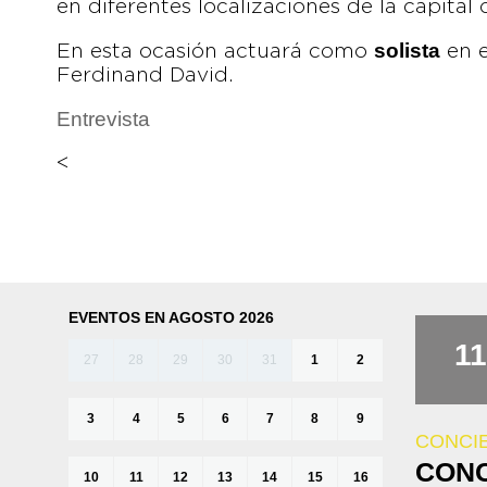
en diferentes localizaciones de la capital
solista
En esta ocasión actuará como
en 
Ferdinand David.
Entrevista
<
EVENTOS EN AGOSTO 2026
11
27
28
29
30
31
1
2
3
4
5
6
7
8
9
CONCI
CONC
10
11
12
13
14
15
16