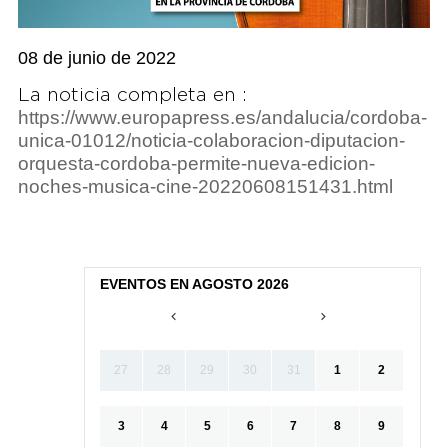
08 de junio de 2022
La noticia completa en :
https://www.europapress.es/andalucia/cordoba-
unica-01012/noticia-colaboracion-diputacion-
orquesta-cordoba-permite-nueva-edicion-
noches-musica-cine-20220608151431.html
EVENTOS EN AGOSTO 2026
27
28
29
30
31
1
2
3
4
5
6
7
8
9