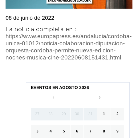
08 de junio de 2022
La noticia completa en :
https://www.europapress.es/andalucia/cordoba-
unica-01012/noticia-colaboracion-diputacion-
orquesta-cordoba-permite-nueva-edicion-
noches-musica-cine-20220608151431.html
EVENTOS EN AGOSTO 2026
27
28
29
30
31
1
2
3
4
5
6
7
8
9