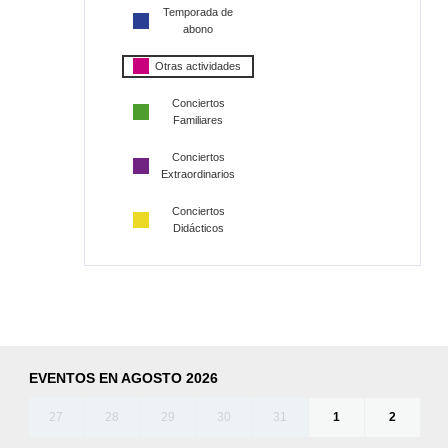
Temporada de
abono
Otras actividades
Conciertos
Familiares
Conciertos
Extraordinarios
Conciertos
Didácticos
EVENTOS EN AGOSTO 2026
27
28
29
30
31
1
2