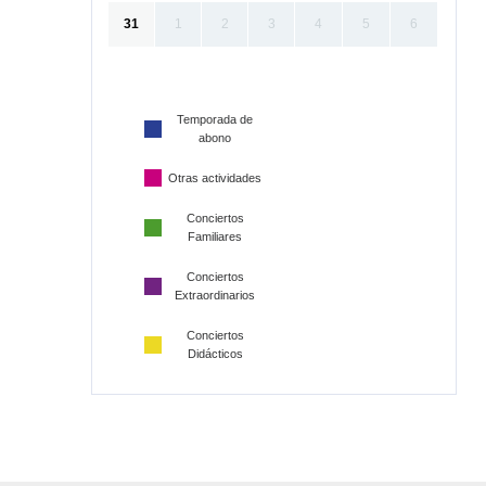
31
1
2
3
4
5
6
Temporada de
abono
Otras actividades
Conciertos
Familiares
Conciertos
Extraordinarios
Conciertos
Didácticos