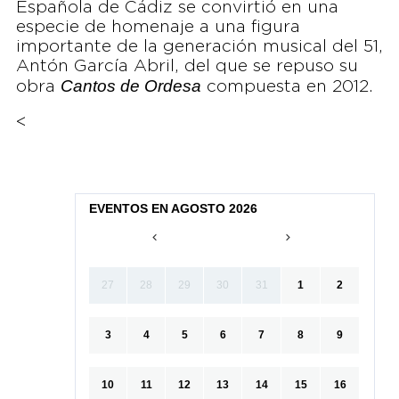
Española de Cádiz se convirtió en una
especie de homenaje a una figura
importante de la generación musical del 51,
Antón García Abril, del que se repuso su
Cantos de Ordesa
obra
compuesta en 2012.
<
EVENTOS EN AGOSTO 2026
27
28
29
30
31
1
2
3
4
5
6
7
8
9
10
11
12
13
14
15
16