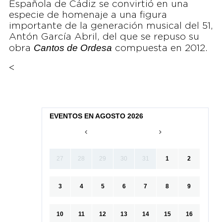
Española de Cádiz se convirtió en una
especie de homenaje a una figura
importante de la generación musical del 51,
Antón García Abril, del que se repuso su
Cantos de Ordesa
obra
compuesta en 2012.
<
EVENTOS EN AGOSTO 2026
27
28
29
30
31
1
2
3
4
5
6
7
8
9
10
11
12
13
14
15
16