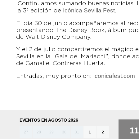
¡Continuamos sumando buenas noticias! 
Icónica Sevilla Fest
la 3ª edición de
.
El día 30 de junio acompañaremos al rec
presentando The Disney Book, álbum publ
de Walt Disney Company.
Y el 2 de julio compartiremos el mágico 
Sevilla en la “Gala del Mariachi”, donde 
de Gamaliel Contreras Huerta.
iconicafest.com
Entradas, muy pronto en:
EVENTOS EN AGOSTO 2026
11
27
28
29
30
31
1
2