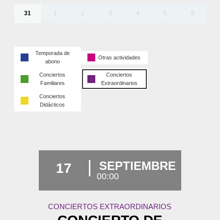
31
1
2
3
4
5
6
Temporada de
Otras actividades
abono
Conciertos
Conciertos
Familiares
Extraordinarios
Conciertos
Didácticos
SEPTIEMBRE
17
00:00
CONCIERTOS EXTRAORDINARIOS