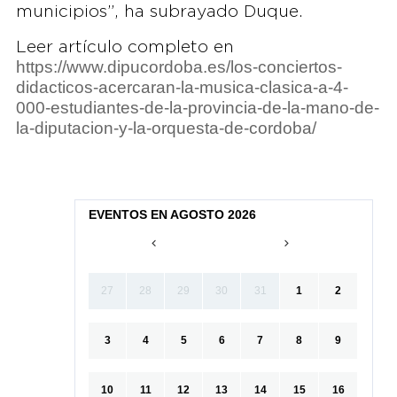
municipios”, ha subrayado Duque.
Leer artículo completo en
https://www.dipucordoba.es/los-conciertos-
didacticos-acercaran-la-musica-clasica-a-4-
000-estudiantes-de-la-provincia-de-la-mano-de-
la-diputacion-y-la-orquesta-de-cordoba/
EVENTOS EN AGOSTO 2026
27
28
29
30
31
1
2
3
4
5
6
7
8
9
10
11
12
13
14
15
16