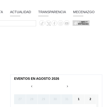
TA
ACTUALIDAD
TRANSPARENCIA
MECENAZGO
+ INFO Y
ENTRADAS
EVENTOS EN AGOSTO 2026
27
28
29
30
31
1
2