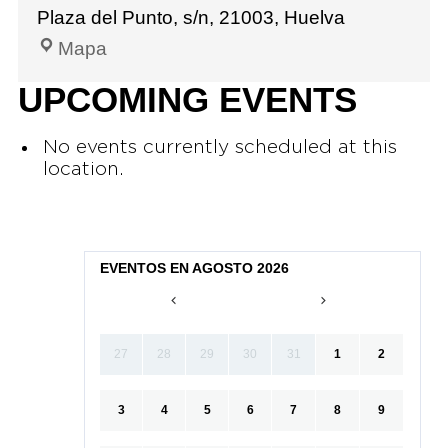
Plaza del Punto, s/n, 21003, Huelva
Mapa
UPCOMING EVENTS
No events currently scheduled at this
location.
EVENTOS EN AGOSTO 2026
27
28
29
30
31
1
2
3
4
5
6
7
8
9