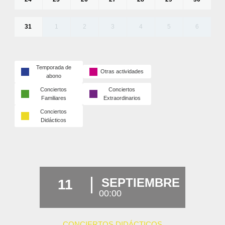
31
1
2
3
4
5
6
Temporada de
Otras actividades
abono
Conciertos
Conciertos
Familiares
Extraordinarios
Conciertos
Didácticos
SEPTIEMBRE
11
00:00
CONCIERTOS DIDÁCTICOS