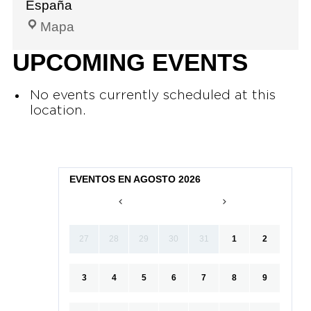
España
Mapa
UPCOMING EVENTS
No events currently scheduled at this
location.
EVENTOS EN AGOSTO 2026
27
28
29
30
31
1
2
3
4
5
6
7
8
9