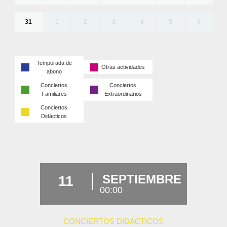
31
1
2
3
4
5
6
Temporada de
Otras actividades
abono
Conciertos
Conciertos
Familiares
Extraordinarios
Conciertos
Didácticos
SEPTIEMBRE
11
00:00
CONCIERTOS DIDÁCTICOS