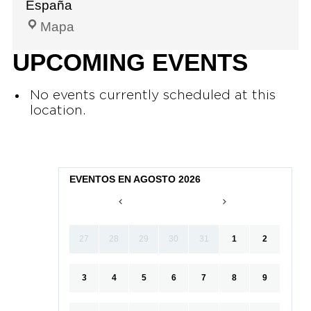
España
Mapa
UPCOMING EVENTS
No events currently scheduled at this
location.
EVENTOS EN AGOSTO 2026
27
28
29
30
31
1
2
3
4
5
6
7
8
9