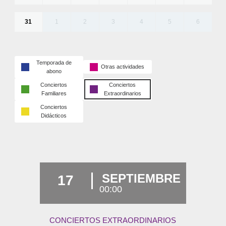
31
1
2
3
4
5
6
Temporada de
Otras actividades
abono
Conciertos
Conciertos
Familiares
Extraordinarios
Conciertos
Didácticos
SEPTIEMBRE
17
00:00
CONCIERTOS EXTRAORDINARIOS