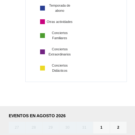
Temporada de
abono
Otras actividades
Conciertos
Familiares
Conciertos
Extraordinarios
Conciertos
Didácticos
EVENTOS EN AGOSTO 2026
27
28
29
30
31
1
2